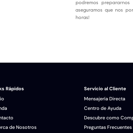
podremos prepararnos p
aseguramos que nos po
horas!
ks Rápidos
Servicio al Cliente
cio
Mensajería Directa
nda
Centro de Ayuda
ntacto
Descubre como Comp
rca de Nosotros
Preguntas Frecuentes