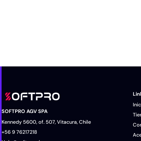
Lin
Ini
SOFTPRO AGV SPA
Tie
Kennedy 5600, of. 507, Vitacura, Chile
Co
+56 9 76217218
Ace