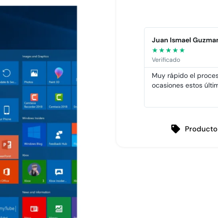
Juan Ismael Guzma
★
★
★
★
★
Verificado
Muy rápido el proces
ocasiones estos últi
Producto 