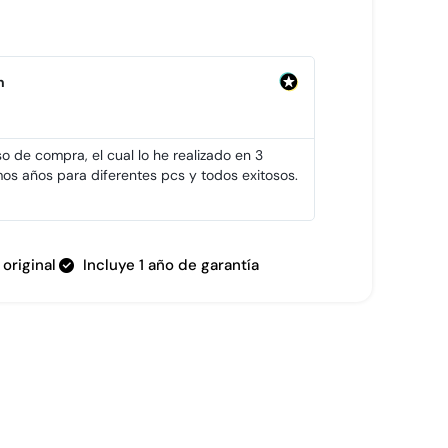
n
Jose Daniel Balm
★
★
★
★
★
Verificado
o de compra, el cual lo he realizado en 3
Excelente el prod
mos años para diferentes pcs y todos exitosos.
cliente. Altament
original
Incluye 1 año de garantía