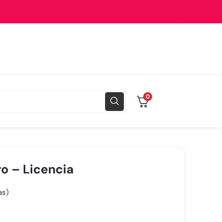
0
o – Licencia
as)