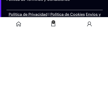
Política de Privacidad
|
Política de Cookies
Envíos y
Cancelación
|
Aviso Legal
0
Puntaje 4.94 de 5
+4.000 Opiniones
Verificadas por
Reviews.io