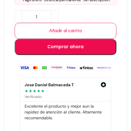
Añadir al carrito
Comprar ahora
Ricardo Segovia
★
★
★
★
★
Verificado
aun la
La necesitaba, la busque, la compre y la
 Altamente
active, todo en menos de 10 minutos.
Recomendable!