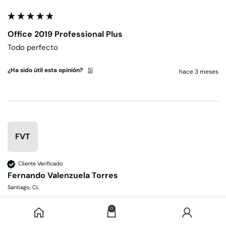
Office 2019 Professional Plus
Todo perfecto
¿Ha sido útil esta opinión?
Sí
hace 3 meses
FVT
Cliente Verificado
Fernando Valenzuela Torres
Santiago, CL
Office 2019
Soporte:
Bueno
$
8.490
Professional
0
Disponible
Plus
AÑADI
Velocidad de entrega: