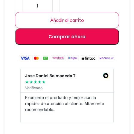
Añadir al carrito
Comprar ahora
Jose Daniel Balmaceda T
Ricardo
★
★
★
★
★
★
★
★
★
Verificado
Verificad
ual
Excelente el producto y mejor aun la
La neces
rapidez de atención al cliente. Altamente
active, 
os
recomendable.
Recomen