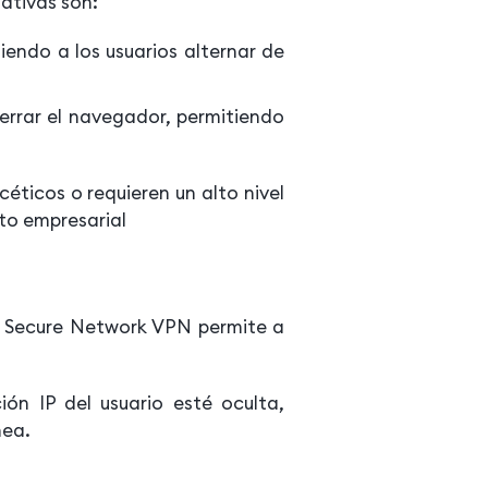
ativas son:
iendo a los usuarios alternar de
rrar el navegador, permitiendo
éticos o requieren un alto nivel
ito empresarial
ge Secure Network VPN permite a
.
ón IP del usuario esté oculta,
nea.