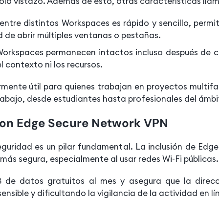
olo vistazo. Además de esto, otras características llam
ntre distintos Workspaces es rápido y sencillo, permit
d de abrir múltiples ventanas o pestañas.
Workspaces permanecen intactos incluso después de ce
l contexto ni los recursos.
rmente útil para quienes trabajan en proyectos multifac
trabajo, desde estudiantes hasta profesionales del ámb
con Edge Secure Network VPN
guridad es un pilar fundamental. La inclusión de Ed
más segura, especialmente al usar redes Wi-Fi públicas
 de datos gratuitos al mes y asegura que la direcci
nsible y dificultando la vigilancia de la actividad en lí