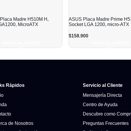
 Placa Madre H510M H,
ASUS Placa Madre Prime H5
GA1200, MicroATX
Socket LGA 1200, micro-ATX
$
158.900
AÑADIR AL CARRITO
AÑADIR AL CARRITO
ks Rápidos
Servicio al Cliente
io
Mensajería Directa
nda
Centro de Ayuda
tacto
Descubre como Compr
rca de Nosotros
Preguntas Frecuentes