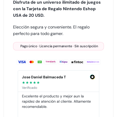
Disfruta de un universo ilimitado de juegos
con la Tarjeta de Regalo Nintendo Eshop
USA de 20 USD.
Elección segura y conveniente. El regalo
perfecto para todo gamer.
Pago único · Licencia permanente · Sin suscripción
Jose Daniel Balmaceda T
Ricar
★
★
★
★
★
★
★
★
Verificado
Verific
 cual
Excelente el producto y mejor aun la
La nec
rapidez de atención al cliente. Altamente
active
todos
recomendable.
Recom