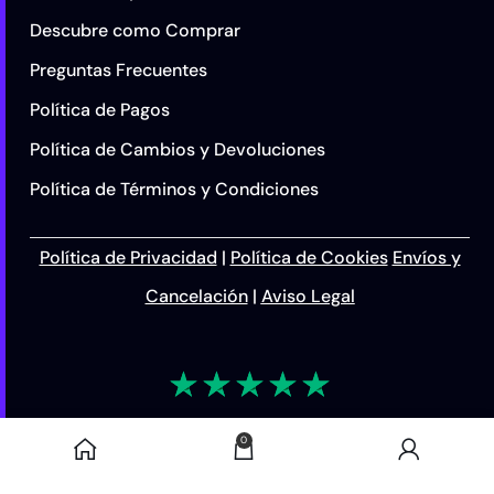
Descubre como Comprar
Preguntas Frecuentes
Política de Pagos
Política de Cambios y Devoluciones
Política de Términos y Condiciones
Política de Privacidad
|
Política de Cookies
Envíos y
Cancelación
|
Aviso Legal
Nintendo Switch
Online –
Puntaje 4.94 de 5
$
13.990
AÑ
0
Disponible
Suscripción de 3
+4.000 Opiniones
Meses USA
Verificadas por
Reviews.io