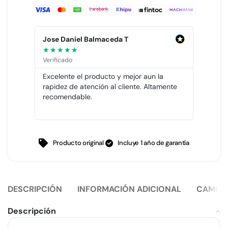
Jose Daniel Balmaceda T
Ricar
★
★
★
★
★
★
★
★
Verificado
Verific
 cual
Excelente el producto y mejor aun la
La nec
rapidez de atención al cliente. Altamente
active
todos
recomendable.
Recom
Producto original
Incluye 1 año de garantía
DESCRIPCIÓN
INFORMACIÓN ADICIONAL
CAMBIO
Descripción