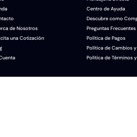
nda
Centro de Ayuda
ntacto
Descubre como Comp
rca de Nosotros
Preguntas Frecuentes
icita una Cotización
Política de Pagos
g
Política de Cambios 
Cuenta
Política de Términos 
Envíos y Cancelación
Aviso Legal
 Núm. 77.799.645-2 | Microsoft Partner Núm. 6802367 | Windows® es u
s dueños.