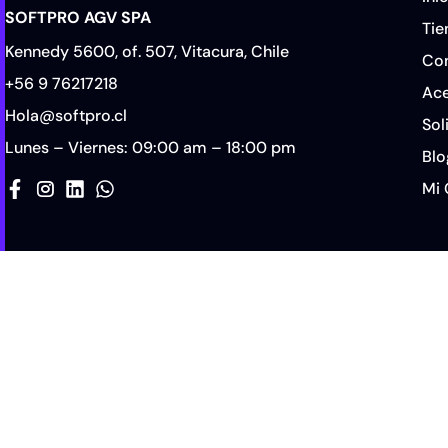
SOFTPRO AGV SPA
Tie
Kennedy 5600, of. 507, Vitacura, Chile
Co
+56 9 76217218
Ace
Hola@softpro.cl
Sol
Lunes – Viernes: 09:00 am – 18:00 pm
Blo
Mi 
Política de Privacidad
Política de Cookies
SOFTPRO AGV SPA © 2026. Todos los derechos reservados | Empresa
nombres comerciales pertenecen a la propiedad de sus respectivo